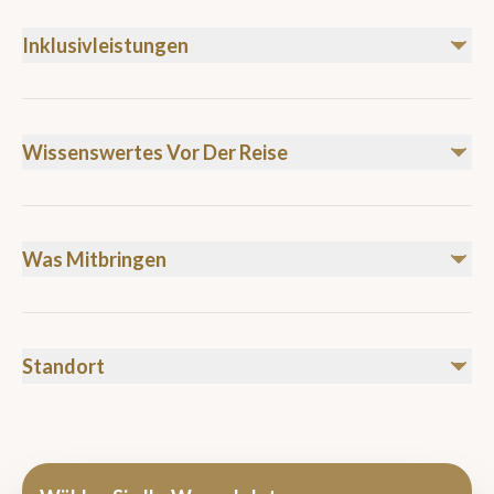
Inklusivleistungen
Inbegriffen
Transfers to and from the hotel
Wissenswertes Vor Der Reise
Dinner at the camp
Swimming experience in Wadi Bani Khalid
Make sure to wear comfortable shoes, and bring sunscreen,
Nicht inbegriffen
water, and a camera to capture the wonderful moments.
Optional activities (like quad biking)
Was Mitbringen
Meals not included in the program
Bring appropriate desert clothing, sunscreen, a camera, and
water.
Standort
OMAN