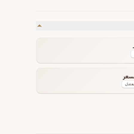
لسعر
عتدل