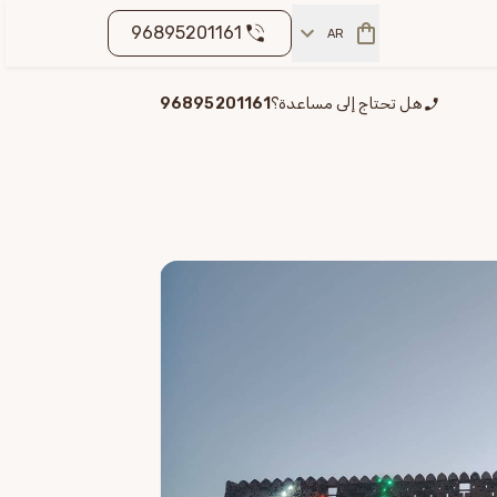
96895201161
AR
هل تحتاج إلى مساعدة؟
96895201161