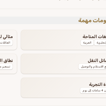
مات مهمة
غات المتاحة
مثالي لـ
إنجليزية
العربية
العائلات
ئل النقل
نطاق ا
 الاستلام والتوصيل
تسعير م
 التجربة
ت إلى يوم