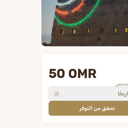
50 OMR
 شخص
ريخًا
تحقق من التوفر