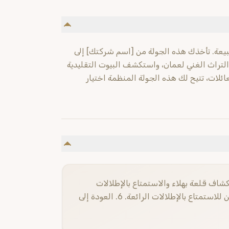
لطبيعة. تأخذك هذه الجولة من [اسم شركتك] إلى
 التراث الغني لعمان، واستكشف البيوت التقليدية
عائلات، تتيح لك هذه الجولة المنظمة اختيار
ن نزوى. 2. زيارة قلعة جبريين والتعرف على تاريخها. 3. استكشاف قلعة بهلاء والاستمتاع بالإطلالات
البانورامية. 4. اكتشاف الحمراء وبيوتها التقليدية. 5. زيارة مصفوت العبرين للاستمتاع بالإطلالات الرائعة. 6. العودة إلى