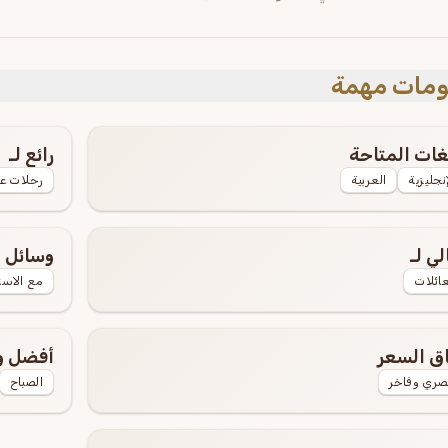
مات مهمة
غات المتاحة
رائع لـ
إنجليزية
العربية
رحلات عا
لي لـ
وسائل ا
عائلات
مع الاست
ق السعر
أفضل وق
ري وفاخر
الصباح