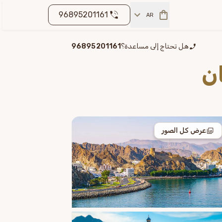
96895201161
AR
هل تحتاج إلى مساعدة؟
96895201161
ن
عرض كل الصور