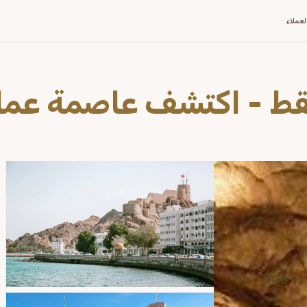
العملاء
ط - اكتشف عاصمة عما