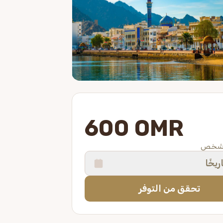
600 OMR
 شخص
ريخًا
تحقق من التوفر