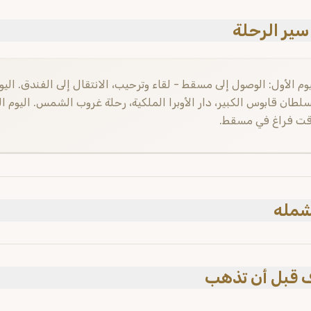
ير الرحلة
يوم الأول: الوصول إلى مسقط - لقاء وترحيب، الانتقال إلى الفندق. اليو
سلطان قابوس الكبير، دار الأوبرا الملكية، رحلة غروب الشمس. اليوم 
قت فراغ في مسقط.
شمله
مول
غير م
رشد سياحي
رسوم الد
 قبل أن تذهب
ة في الفنادق
الوجبات
ت سياحية
النفقات
 شرب